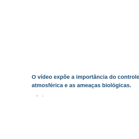
O vídeo expõe a importância do control
atmosférica e as ameaças biológicas.
Tópicos:
-Microbiologia do ar e a dispersão de 
-Controle da qualidade do ar em ambien
-Educação para o desenvolvimento sust
-Perspectiva jurídica e bioética