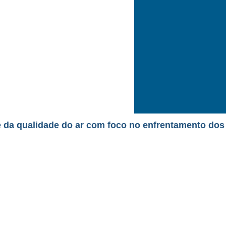
e da qualidade do ar com foco no enfrentamento dos
microrganismos
tes internos
entável