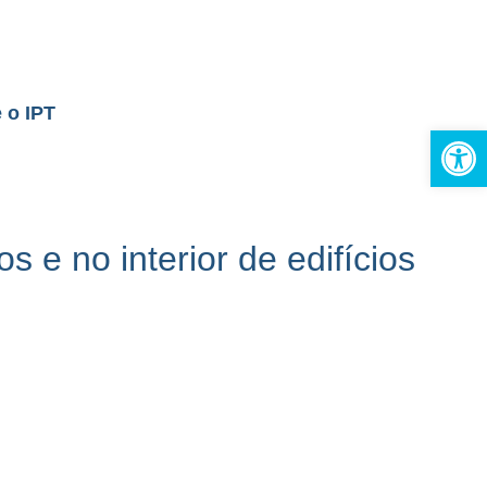
 o IPT
Open
e no interior de edifícios