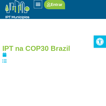
Entrar
SOBRE O IPT
Open
IPT na COP30 Brazil
03/12/2025
Meio ambiente