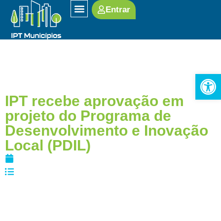
Entrar
SOBRE O IPT
Open
IPT recebe aprovação em
projeto do Programa de
Desenvolvimento e Inovação
Local (PDIL)
06/11/2025
Desenvolvimento
,
Saúde
,
Tecnologia